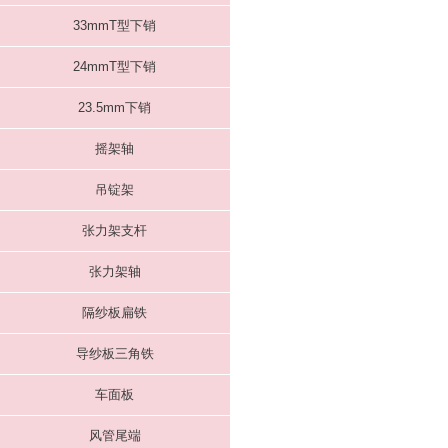
33mmT型下销
24mmT型下销
23.5mm下销
摇架轴
吊锭架
张力架支杆
张力架轴
隔纱板扁铁
导纱板三角铁
车面板
风管尾端