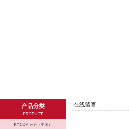
在线留言
产品分类
PRODUCT
KY.COM-开云（中国）