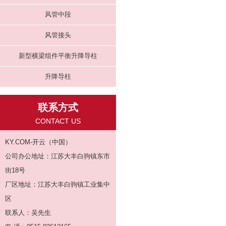
风管中段
风管接头
新型横梁组件平衡升降导柱
升降导柱
联系方式
CONTACT US
KY.COM-开云（中国）
公司办公地址：江苏大丰白驹镇东市
街18号
厂区地址：江苏大丰白驹镇工业集中
区
联系人：吴先生