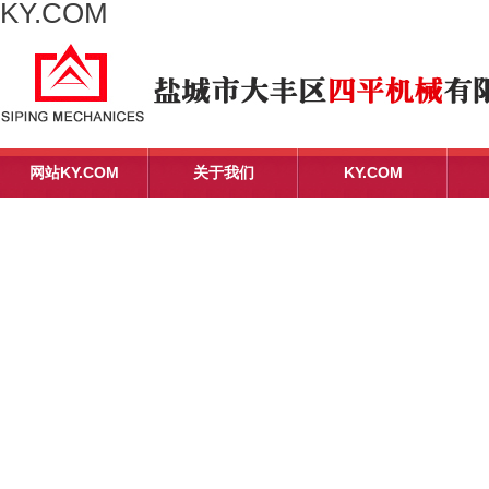
KY.COM
网站KY.COM
关于我们
KY.COM