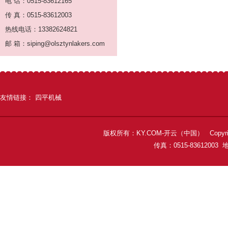
电 话：0515-83612165
传 真：0515-83612003
热线电话：13382624821
邮 箱：siping@olsztynlakers.com
友情链接：
四平机械
版权所有：KY.COM-开云（中国） Copyright 
传真：0515-8361200