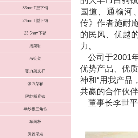
的大丰市白驹镇
33mmT型下销
国道、通榆河
24mmT型下销
传》作者施耐
的民风、优越
23.5mm下销
力。
摇架轴
公司于2001
吊锭架
优势产品、优质
张力架支杆
神和“用我产品
张力架轴
共赢的合作伙
隔纱板扁铁
董事长李世平
导纱板三角铁
车面板
风管尾端