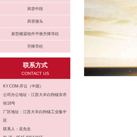
风管中段
风管接头
新型横梁组件平衡升降导柱
升降导柱
联系方式
CONTACT US
KY.COM-开云（中国）
公司办公地址：江苏大丰白驹镇东市
街18号
厂区地址：江苏大丰白驹镇工业集中
区
联系人：吴先生